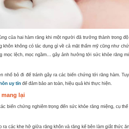
ng của hai hàm răng khi một người đã trưởng thành trong độ 
ng khôn không có tác dụng gì về cả mặt thẩm mỹ cũng như ch
rạng mọc lệch, mọc ngầm… gây ảnh hưởng tới sức khỏe răng m
 nhổ bỏ đi để tránh gây ra các biến chứng tới răng hàm. Tuy
hôn uy tín
để đảm bảo an toàn, hiệu quả khi thực hiện.
 mang lại
ác biến chứng nghiêm trọng đến sức khỏe răng miệng, cụ th
o ra các khe hở giữa răng khôn và răng kế bên làm giắt thức ăn