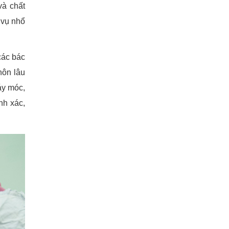
và chất
 vụ nhổ
các bác
hôn lâu
áy móc,
nh xác,