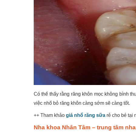
Có thể thấy rằng răng khôn mọc không bình t
việc nhổ bỏ răng khôn càng sớm sẽ càng tốt.
++ Tham khảo
giá nhổ răng sữa
rẻ cho bé tạ
Nha khoa Nhân Tâm – trung tâm nha 