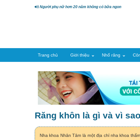
Người phụ nữ hơn 20 năm không có bữa ngon
Trang chủ
Giới thiệu
Nhổ răng
Côn
Răng khôn là gì và vì sa
Nha khoa Nhân Tâm là một địa chỉ nha khoa thẩm m