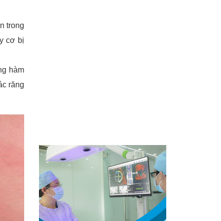
n trong
y cơ bị
ơng hàm
ác răng