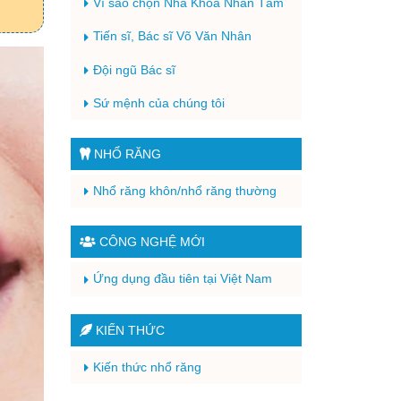
Vì sao chọn Nha Khoa Nhân Tâm
Tiến sĩ, Bác sĩ Võ Văn Nhân
Đội ngũ Bác sĩ
Sứ mệnh của chúng tôi
NHỔ RĂNG
Nhổ răng khôn/nhổ răng thường
CÔNG NGHỆ MỚI
Ứng dụng đầu tiên tại Việt Nam
KIẾN THỨC
Kiến thức nhổ răng