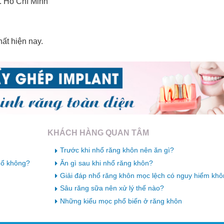
. Hồ Chí Minh
ất hiện nay.
KHÁCH HÀNG QUAN TÂM
Trước khi nhổ răng khôn nên ăn gì?
hổ không?
Ăn gì sau khi nhổ răng khôn?
Giải đáp nhổ răng khôn mọc lệch có nguy hiểm kh
Sâu răng sữa nên xử lý thế nào?
Những kiểu mọc phổ biến ở răng khôn