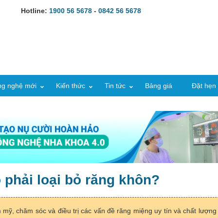
Hotline:
1900 56 5678
-
0842 56 5678
g nghệ mới
Kiến thức
Tin tức
Bảng giá
Đặt hẹn
o phải loại bỏ răng khôn?
ỹ, chăm sóc và điều trị các vấn đề răng miệng uy tín và chất lượng 